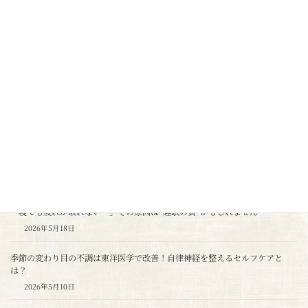
070-8570-1089
関連記事
「睡眠 × 疲労回復」で健康な身体へ｜整体・鍼灸でできること
2026年7月1日
疲労回復を高める「睡眠前ルーティン」5選
2026年6月16日
睡眠不足が引き起こす「自律神経の乱れ」とは？
2026年5月26日
「寝ても疲れが取れない…」その原因は“睡眠の質”かもしれません
2026年5月18日
季節の変わり目の不調は東洋医学で改善！自律神経を整えるセルフケアと
は？
2026年5月10日