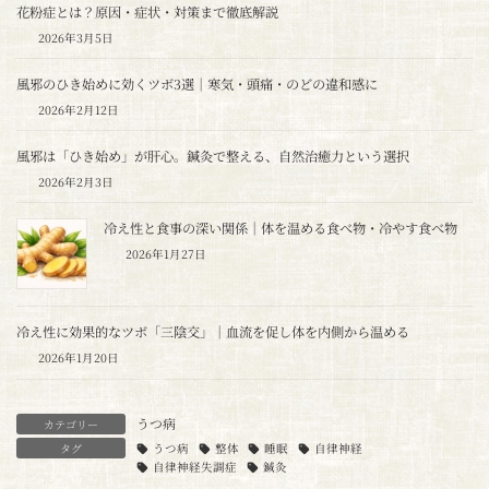
花粉症とは？原因・症状・対策まで徹底解説
2026年3月5日
風邪のひき始めに効くツボ3選｜寒気・頭痛・のどの違和感に
2026年2月12日
風邪は「ひき始め」が肝心。鍼灸で整える、自然治癒力という選択
2026年2月3日
冷え性と食事の深い関係｜体を温める食べ物・冷やす食べ物
2026年1月27日
冷え性に効果的なツボ「三陰交」｜血流を促し体を内側から温める
2026年1月20日
うつ病
カテゴリー
タグ
うつ病
整体
睡眠
自律神経
自律神経失調症
鍼灸