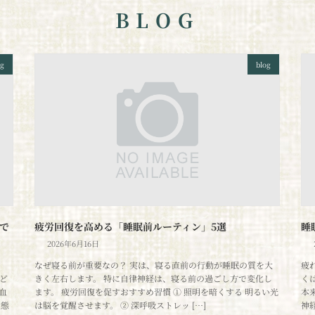
BLOG
og
blog
で
疲労回復を高める「睡眠前ルーティン」5選
睡
2026年6月16日
なぜ寝る前が重要なの？ 実は、寝る直前の行動が睡眠の質を大
疲
ど
きく左右します。 特に自律神経は、寝る前の過ごし方で変化し
く
血
ます。 疲労回復を促すおすすめ習慣 ① 照明を暗くする 明るい光
本
状態
は脳を覚醒させます。 ② 深呼吸ストレッ […]
神