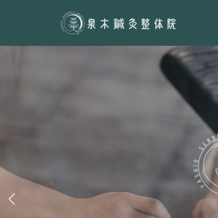
コ
ナ
ン
ビ
テ
ゲ
ン
ー
ツ
シ
へ
ョ
ス
ン
キ
に
ッ
移
プ
動