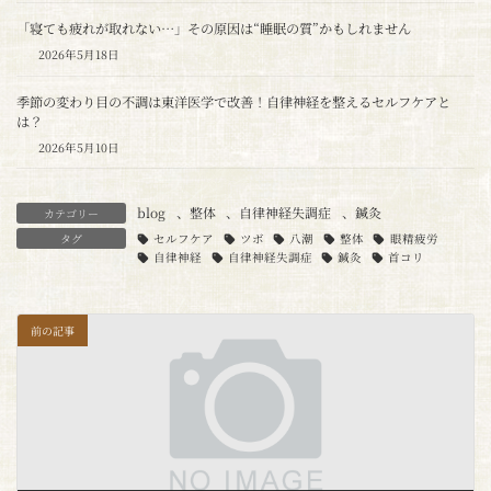
「寝ても疲れが取れない…」その原因は“睡眠の質”かもしれません
2026年5月18日
季節の変わり目の不調は東洋医学で改善！自律神経を整えるセルフケアと
は？
2026年5月10日
blog
、
整体
、
自律神経失調症
、
鍼灸
カテゴリー
タグ
セルフケア
ツボ
八潮
整体
眼精疲労
自律神経
自律神経失調症
鍼灸
首コリ
前の記事