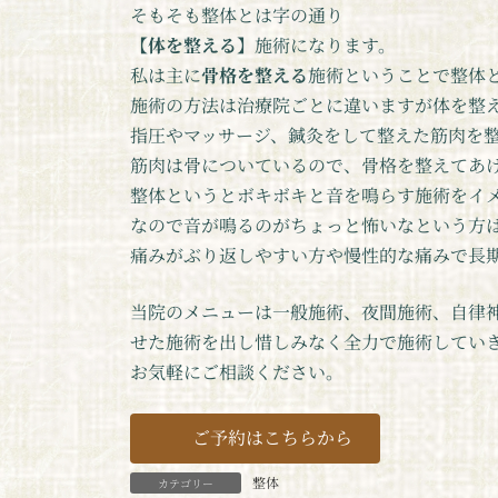
そもそも整体とは字の通り
【
体を整える
】施術になります。
私は主に
骨格を整える
施術ということで整体
施術の方法は治療院ごとに違いますが体を整
指圧やマッサージ、鍼灸をして整えた筋肉を
筋肉は骨についているので、骨格を整えてあ
整体というとボキボキと音を鳴らす施術をイ
なので音が鳴るのがちょっと怖いなという方
痛みがぶり返しやすい方や慢性的な痛みで長
当院のメニューは一般施術、夜間施術、自律
せた施術を出し惜しみなく全力で施術してい
お気軽にご相談ください。
ご予約はこちらから
整体
カテゴリー