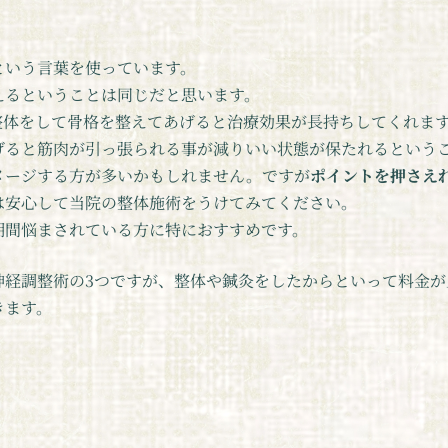
という言葉を使っています。
えるということは同じだと思います。
整体をして骨格を整えてあげると治療効果が長持ちしてくれま
げると筋肉が引っ張られる事が減りいい状態が保たれるという
メージする方が多いかもしれません。ですが
ポイントを押さえ
は安心して当院の整体施術をうけてみてください。
期間悩まされている方に特におすすめです。
神経調整術の3つですが、整体や鍼灸をしたからといって料金
きます。