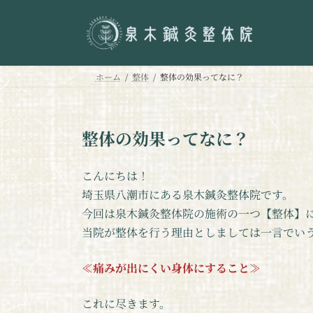
コ
ナ
ン
ビ
テ
ゲ
ン
ー
ツ
シ
ホーム
整体
整体の効果ってなに？
へ
ョ
ス
ン
キ
に
整体の効果ってなに？
ッ
移
プ
動
こんにちは！
埼玉県八潮市にある泉木鍼灸整体院です。
今回は泉木鍼灸整体院の施術の一つ【整体】
当院が整体を行う理由としましては一言でい
≪
痛みが出にくい身体にすること
≫
これに尽きます。