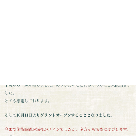
コ
ナ
ン
ビ
テ
ゲ
ン
ー
ホーム
お知らせ
グランドオープンのお知らせ
ツ
シ
へ
ョ
ス
ン
グランドオープンのお知らせ
キ
に
ッ
移
こんにちは。
プ
動
埼玉県八潮市にある泉木鍼灸整体院です。
この度はお知らせです。
来院から一か月経ちました。ありがたいことに多くの方にご来院頂きま
した。
とても感謝しております。
そして
10月11日よりグランドオープンすることとなりました。
今まで施術時間が深夜がメインでしたが、夕方から深夜に変更します。